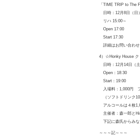
「TIME TRIP to The 
日時：12月8日（日
リハ 15:00～
Open 17:00
Start 17:30
詳細はお問い合わせ
4）☆Honky Hous
日時：12月14日（
Open：18:30
Start：19:00
入場料：1,000円
（ソフトドリンク10
アルコールは４枚1,
主催者：森一郎とHis P
下記に森氏からみな
～～～記～～～