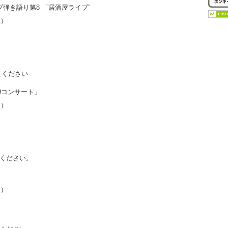
弾き語り第8 ”居酒屋ライブ”
土）
せください
第9コンサート」
日）
ください。
日）