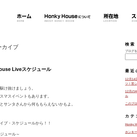
検索
アーカイブ
ブログを
House Liveスケジュール
最近
12月1
ツ！苦シ
駆け抜けましょう。
12月のH
スマスイベントもあります。
ル
に来ないとサンタさんから何ももらえないかもよ。
このブ
カテ
イブ・スケジュールから！！
Honky
ホンキ
ケジュール～