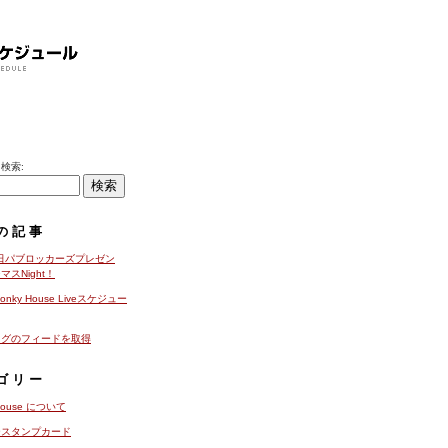
検索:
の記事
4日パブロッカーズプレゼン
マスNight！
onky House Liveスケジュー
ログのフィードを取得
ゴリー
 House について
ースタンプカード