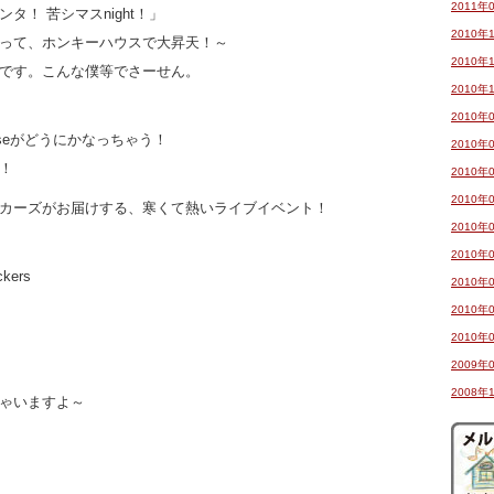
2011年
タ！ 苦シマスnight！」
2010年
って、ホンキーハウスで大昇天！～
2010年
です。こんな僕等でさーせん。
2010年
2010年
yHouseがどうにかなっちゃう！
2010年
！
2010年
2010年
カーズがお届けする、寒くて熱いライブイベント！
2010年
2010年
kers
2010年
2010年
2010年
2009年
2008年
ゃいますよ～