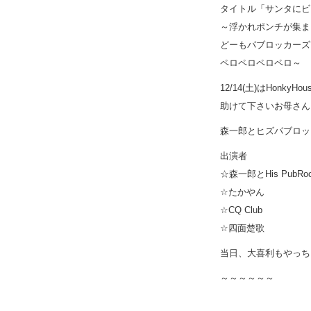
タイトル「サンタにビン
～浮かれポンチが集ま
どーもパブロッカーズ
ペロペロペロペロ～
12/14(土)はHonk
助けて下さいお母さん
森一郎とヒズパブロッ
出演者
☆森一郎とHis PubRoc
☆たかやん
☆CQ Club
☆四面楚歌
当日、大喜利もやっち
～～～～～～