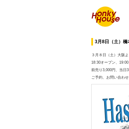
3月8日（土）
３月８日（土）大阪よ
18:30オープン、19:
前売り3,000円、当日3
ご予約、お問い合わせはho